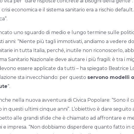
to vita per “dare risposte concrete ai bisogni della gente”.
 crisi economica e il sistema sanitario era a rischio defaul
ca”.
to uno sguardo di medio e lungo termine sulle politiche
uesti anni: “Niente più tagli immotivati, andiamo a vedere d
itarie in tutta Italia, perché, inutile non riconoscerlo, a
a Sanitario Nazionale deve aiutare i più fragili: è tra i mi
evono essere applicate da tutti – ha spiegato Beatrice L
azione sta invecchiando: per questo
servono modelli o
lute
“.
nche nella nuova avventura di Civica Popolare: “Sono il c
in questi ultimi cinque anni”. L’obiettivo è dare seguito 
petto alle grandi sfide che è chiamato ad affrontare e met
ni e impresa. “Non dobbiamo disperdere quanto fatto in ques