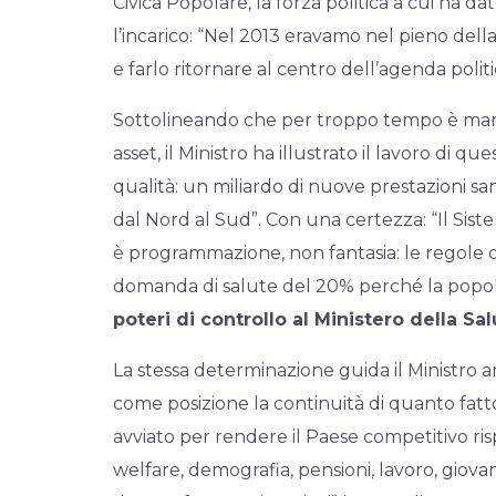
Civica Popolare, la forza politica a cui ha da
l’incarico: “Nel 2013 eravamo nel pieno della
e farlo ritornare al centro dell’agenda politi
Sottolineando che per troppo tempo è manca
asset, il Ministro ha illustrato il lavoro di q
qualità: un miliardo di nuove prestazioni san
dal Nord al Sud”. Con una certezza: “Il Sistem
è programmazione, non fantasia: le regole d
domanda di salute del 20% perché la popol
poteri di controllo al Ministero della Sa
La stessa determinazione guida il Ministro a
come posizione la continuità di quanto fatto 
avviato per rendere il Paese competitivo ris
welfare, demografia, pensioni, lavoro, giova