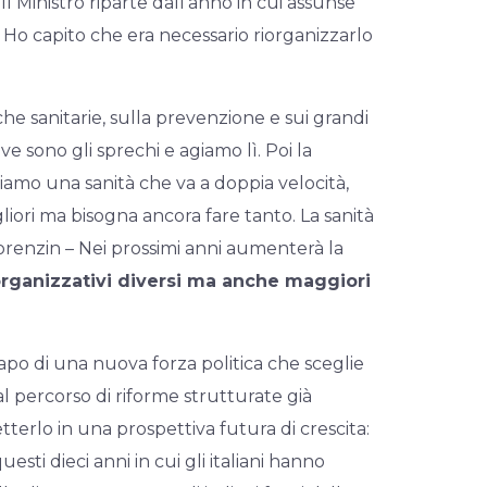
 Il Ministro riparte dall’anno in cui assunse
t. Ho capito che era necessario riorganizzarlo
 sanitarie, sulla prevenzione e sui grandi
ove sono gli sprechi e agiamo lì. Poi la
bbiamo una sanità che va a doppia velocità,
gliori ma bisogna ancora fare tanto. La sanità
orenzin – Nei prossimi anni aumenterà la
rganizzativi diversi ma anche maggiori
apo di una nuova forza politica che sceglie
al percorso di riforme strutturate già
terlo in una prospettiva futura di crescita:
ti dieci anni in cui gli italiani hanno